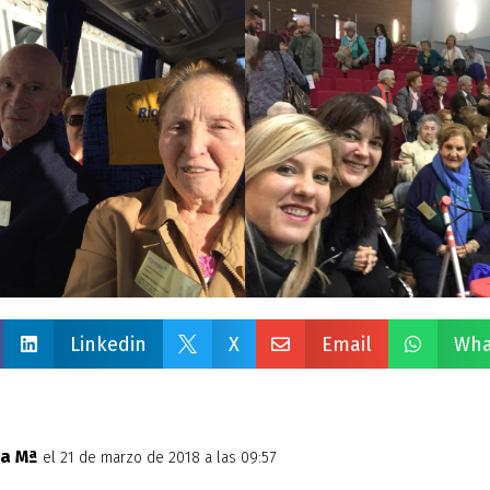
Linkedin
X
Email
Wha




a Mª
el 21 de marzo de 2018 a las 09:57