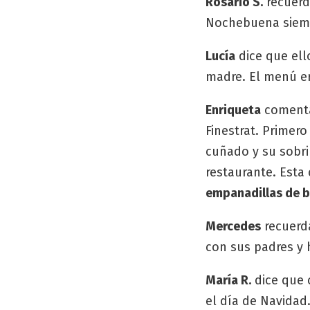
Rosario S.
recuerd
Nochebuena siempr
Lucía
dice que ell
madre. El menú e
Enriqueta
comenta
Finestrat. Primer
cuñado y su sobri
restaurante. Esta
empanadillas de 
Mercedes
recuerda
con sus padres y
María R.
dice que 
el día de Navida