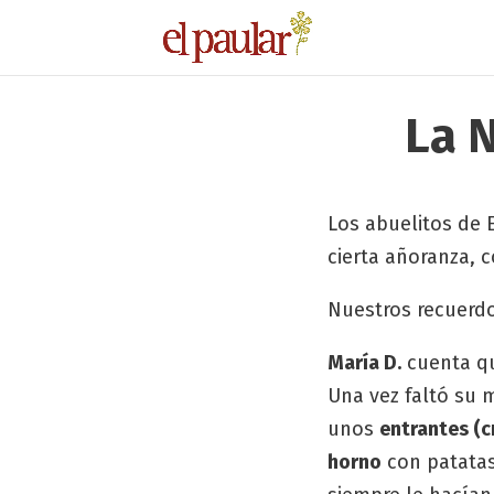
La 
Los abuelitos de 
cierta añoranza,
Nuestros recuerdo
María D.
cuenta qu
Una vez faltó su m
unos
entrantes (c
horno
con patatas 