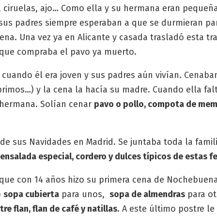
ciruelas, ajo… Como ella y su hermana eran pequeña
sus padres siempre esperaban a que se durmieran pa
na. Una vez ya en Alicante y casada trasladó esta tra
ue compraba el pavo ya muerto.
cuando él era joven y sus padres aún vivían. Cenaba
primos…) y la cena la hacía su madre. Cuando ella fal
 hermana. Solían cenar
pavo o pollo, compota de memb
de sus Navidades en Madrid. Se juntaba toda la famili
ensalada especial, cordero y dulces típicos de estas f
ue con 14 años hizo su primera cena de Nochebuena,
ó
sopa cubierta
para unos,
sopa de almendras
para ot
re flan, flan de café y natillas
. A este último postre l