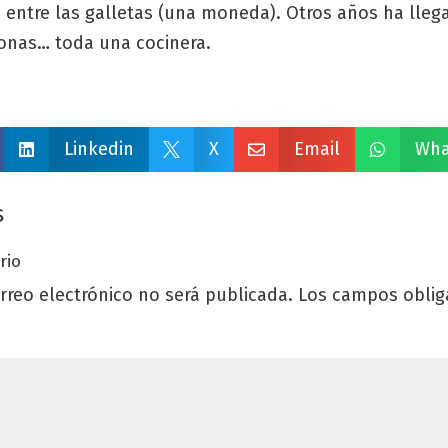
entre las galletas (una moneda). Otros años ha llega
onas… toda una cocinera.
Linkedin
X
Email
Wha




s
rio
rreo electrónico no será publicada.
Los campos oblig