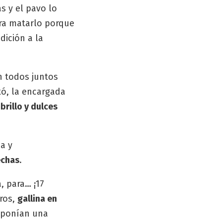
s y el pavo lo
ra matarlo porque
dición a la
n todos juntos
tó, la encargada
rillo y dulces
a y
echas
.
 para… ¡17
ros,
gallina en
e ponían una