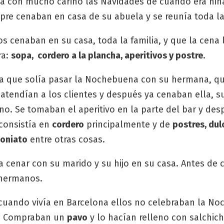
a con mucho cariño las Navidades de cuando era niñ
e cenaban en casa de su abuela y se reunía toda la 
os cenaban en su casa, toda la familia, y que la cena 
ra:
sopa, cordero a la plancha, aperitivos y postre
.
 que solía pasar la Nochebuena con su hermana, qu
o atendían a los clientes y después ya cenaban ella, 
no. Se tomaban el aperitivo en la parte del bar y des
 consistía en
cordero
principalmente y de
postres, dul
boniato
entre otras cosas.
 cenar con su marido y su hijo en su casa. Antes de
 hermanos.
cuando vivía en Barcelona ellos no celebraban la No
d. Compraban un
pavo
y lo hacían relleno con salchic