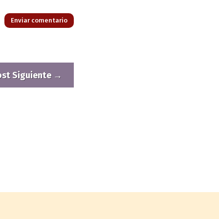
Enviar comentario
ost Siguiente
→