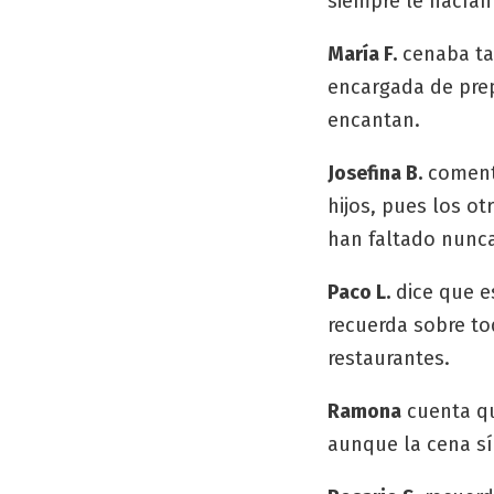
siempre le hacían 
María F.
cenaba tam
encargada de prep
encantan.
Josefina B.
comenta
hijos, pues los o
han faltado nunc
Paco L.
dice que es
recuerda sobre to
restaurantes.
Ramona
cuenta qu
aunque la cena sí 