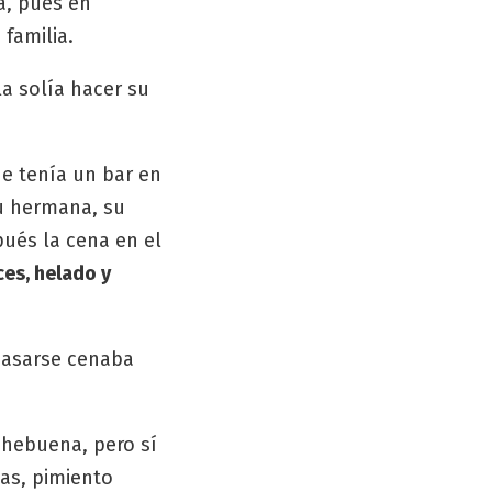
a, pues en
familia.
la solía hacer su
e tenía un bar en
su hermana, su
pués la cena en el
ces, helado y
 casarse cenaba
chebuena, pero sí
has, pimiento